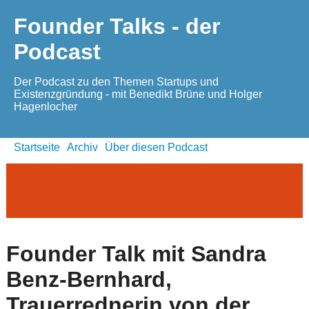
Founder Talks - der
Podcast
Der Podcast zu den Themen Startups und
Existenzgründung - mit Benedikt Brüne und Holger
Hagenlocher
Startseite
Archiv
Über diesen Podcast
Founder Talk mit Sandra
Benz-Bernhard,
Trauerrednerin von der