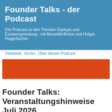
Founder Talks - der
Podcast
Der Podcast zu den Themen Startups und
Existenzgründung - mit Benedikt Brüne und Holger
Hagenlocher
Startseite
Archiv
Über diesen Podcast
Founder Talks:
Veranstaltungshinweise
Juli 2026