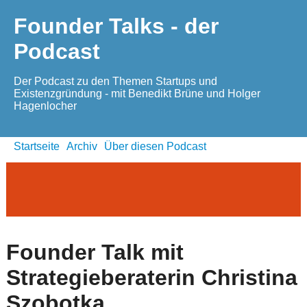
Founder Talks - der
Podcast
Der Podcast zu den Themen Startups und
Existenzgründung - mit Benedikt Brüne und Holger
Hagenlocher
Startseite
Archiv
Über diesen Podcast
Founder Talk mit
Strategieberaterin Christina
Szobotka