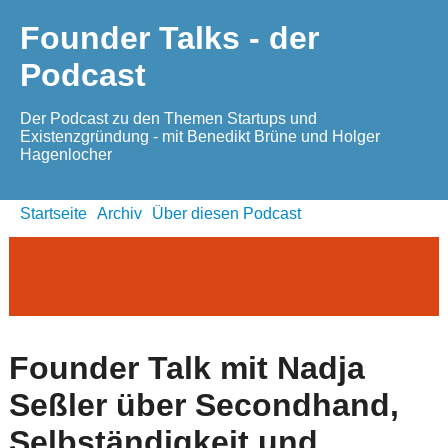
Founder Talks - der
Podcast
Der Podcast zu den Themen Startups und
Existenzgründung - mit Benedikt Brüne und Holger
Hagenlocher
Startseite
Archiv
Über diesen Podcast
Founder Talk mit Nadja
Seßler über Secondhand,
Selbständigkeit und